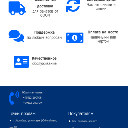
Частые скидки и
доставка
акции
для заказов от
600м
Оплата на месте
Поддержка
Наличными или
по любым вопросам
картой
Качественное
обслуживание
Обратная связь
+99312 260708
+99312 260709
Точки продаж
Покупателям
г. Ашхабад, ул.Анкара (Юбилейная),
Как сделать заказ?
дом.10