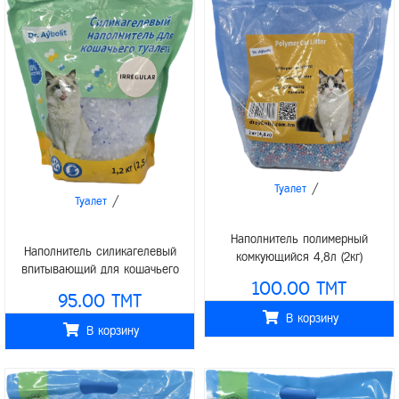
/
Туалет
/
Туалет
Наполнитель полимерный
Наполнитель силикагелевый
комкующийся 4,8л (2кг)
впитывающий для кошачьего
100.00 TMT
туалета Crystal, 2,5л (1,2 кг)
95.00 TMT
В корзину
В корзину