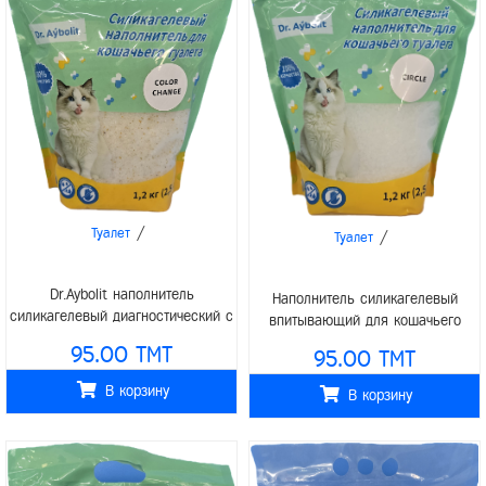
/
Туалет
/
Туалет
Dr.Aybolit наполнитель
Наполнитель силикагелевый
силикагелевый диагностический с
впитывающий для кошачьего
гранулами-индикаторами pH для
туалета circle, 2.5 л (1.2 кг)
95.00 TMT
95.00 TMT
туалета кошек 2.5л (1.2кг)
В корзину
В корзину