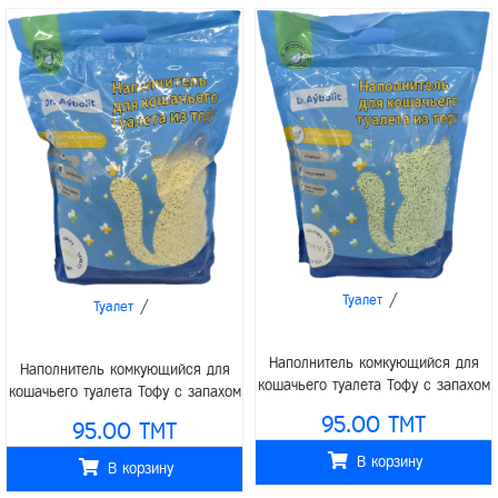
/
Туалет
/
Туалет
Наполнитель комкующийся для
Наполнитель комкующийся для
кошачьего туалета Тофу с запахом
кошачьего туалета Тофу с запахом
зелёного чая 6л (2,5кг)
лимона 6л (2,5кг)
95.00 TMT
95.00 TMT
В корзину
В корзину