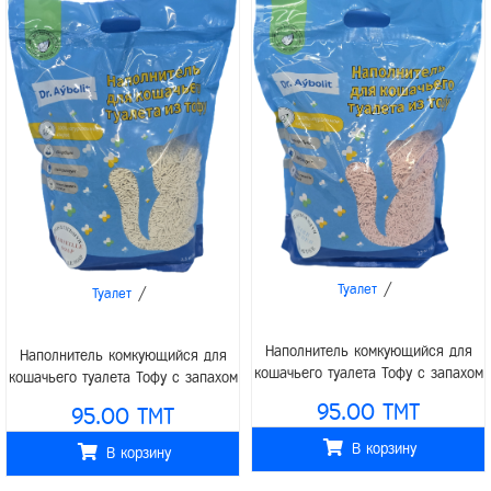
/
Туалет
/
Туалет
Наполнитель комкующийся для
Наполнитель комкующийся для
кошачьего туалета Тофу с запахом
кошачьего туалета Тофу с запахом
детской пудры 6л (2,5кг)
марсельского мыла 6л (2,5кг)
95.00 TMT
95.00 TMT
В корзину
В корзину