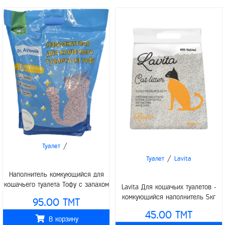
/
Туалет
/
Туалет
Lavita
Наполнитель комкующийся для
кошачьего туалета Тофу с запахом
Lavita Для кошачьих туалетов -
лаванды 6л (2,5кг)
комкующийся наполнитель 5кг
95.00 TMT
(Иранский)
45.00 TMT
В корзину