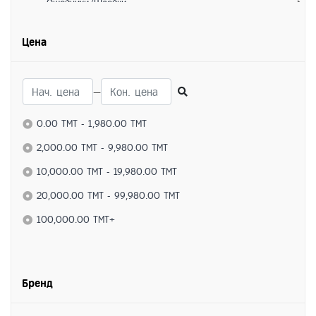
- Ошейники/Шлейки
- Игрушки
Цена
- Лежанки/Домики
- Переноски
—
Для собак
Питание
0.00 TMT - 1,980.00 TMT
- Сухие корма
2,000.00 TMT - 9,980.00 TMT
- Влажные корма
10,000.00 TMT - 19,980.00 TMT
- Лакомства
20,000.00 TMT - 99,980.00 TMT
Средства по уходу
100,000.00 TMT+
- Ветеринарные препараты
- Витамины
Бренд
- Коррекция поведения
- Гигиена