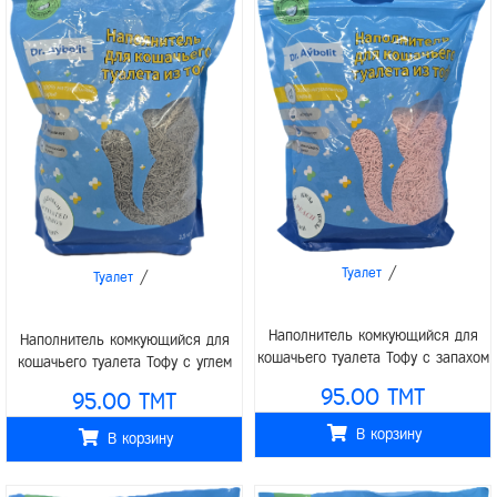
/
Туалет
/
Туалет
Наполнитель комкующийся для
Наполнитель комкующийся для
кошачьего туалета Тофу с запахом
кошачьего туалета Тофу с углем
персика 6л (2,5кг)
6л (2,5кг)
95.00 TMT
95.00 TMT
В корзину
В корзину