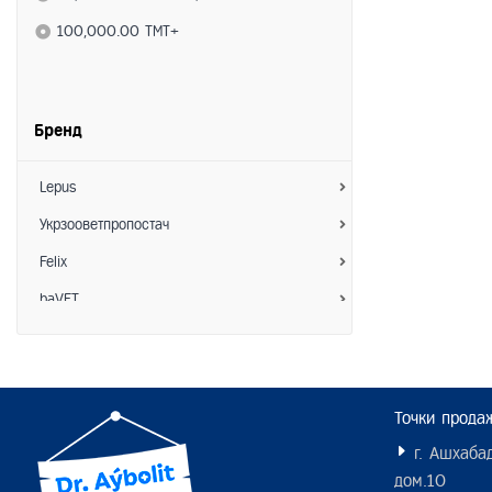
100,000.00 TMT+
Бренд
Lepus
Укрзооветпропостач
Felix
baVET
Зоо Хелс
АкароKILL
Hoosing
Точки прода
Interchemie
г. Ашхабад
дом.10
Пижон