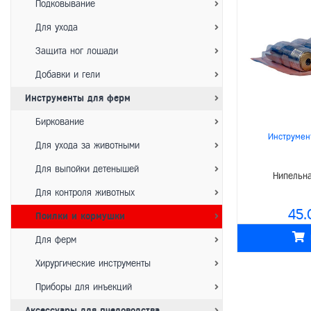
Подковывание
Для ухода
Защита ног лошади
Добавки и гели
Инструменты для ферм
Биркование
Инструмен
Для ухода за животными
Для выпойки детенышей
Нипельна
Для контроля животных
45.
Поилки и кормушки
Для ферм
Хирургические инструменты
Приборы для инъекций
Аксессуары для пчеловодства