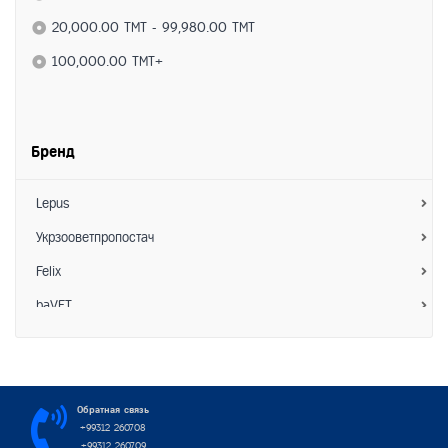
- Лакомства
20,000.00 TMT - 99,980.00 TMT
Средства по уходу
100,000.00 TMT+
- Ветеринарные препараты
- Витамины
Бренд
- Коррекция поведения
- Гигиена
Lepus
- Расчески/Фурминаторы
Укрзооветпропостач
- Ножницы для когтей
Felix
Аксессуары
baVET
- Миски
Зоо Хелс
- Ошейники/Намордники
АкароKILL
- Шлейки/Поводки
Hoosing
Обратная связь
+99312 260708
- Игрушки
Interchemie
+99312 260709