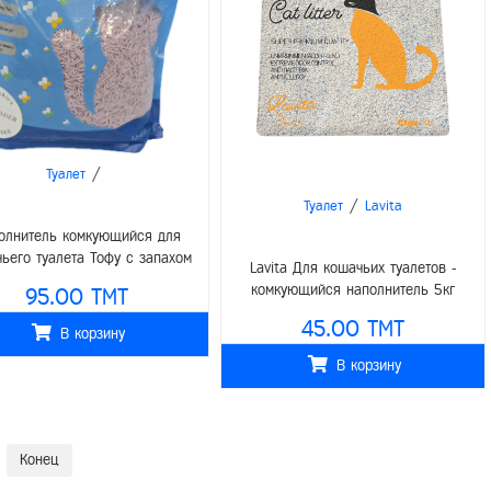
/
Туалет
/
Туалет
Lavita
олнитель комкующийся для
ьего туалета Тофу с запахом
Lavita Для кошачьих туалетов -
лаванды 6л (2,5кг)
комкующийся наполнитель 5кг
95.00 TMT
(Иранский)
45.00 TMT
В корзину
В корзину
Конец