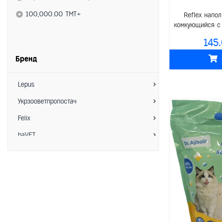
Средства по уходу
100,000.00 TMT+
Reflex напо
комкующийся с 
- Ветеринарные препараты
у
145
- Витамины
Бренд
- Коррекция поведения
- Гигиена
Lepus
- Расчески/Фурминаторы
Укрзооветпропостач
- Ножницы для когтей
Felix
Аксессуары
baVET
- Миски
Зоо Хелс
- Ошейники/Намордники
АкароKILL
- Шлейки/Поводки
Hoosing
- Игрушки
Interchemie
- Лежанки/Домики
Пижон