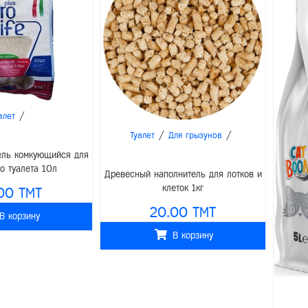
/
алет
/
/
Туалет
Для грызунов
тель комкующийся для
о туалета 10л
Древесный наполнитель для лотков и
клеток 1кг
00 TMT
20.00 TMT
В корзину
В корзину