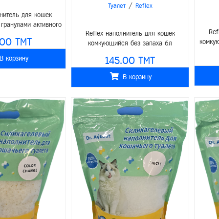
/
Туалет
Reflex
лнитель для кошек
гранулами активного
Ref
Reflex наполнитель для кошек
гля 6л
.00 TMT
комку
комкующийся без запаха 6л
В корзину
145.00 TMT
В корзину