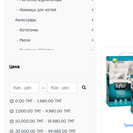
- Ножницы для когтей
Аксессуары
- Когтеточки
- Миски
- Ошейники/Шлейки
- Игрушки
Цена
- Лежанки/Домики
- Переноски
—
Для собак
Питание
0.00 TMT - 1,980.00 TMT
- Сухие корма
2,000.00 TMT - 9,980.00 TMT
- Влажные корма
10,000.00 TMT - 19,980.00 TMT
Туале
- Лакомства
20,000.00 TMT - 99,980.00 TMT