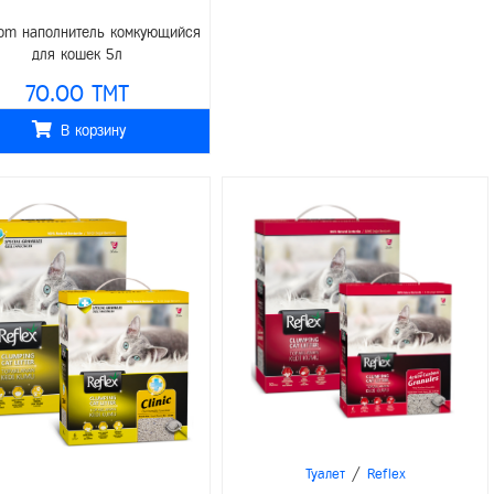
om наполнитель комкующийся
для кошек 5л
70.00 TMT
В корзину
/
Туалет
Reflex