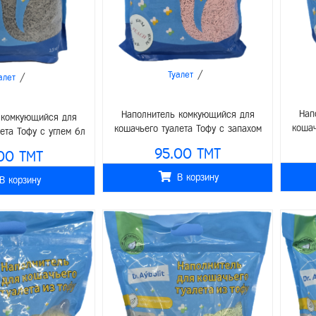
/
Туалет
/
алет
Нап
Наполнитель комкующийся для
 комкующийся для
кошач
кошачьего туалета Тофу с запахом
ета Тофу с углем 6л
ма
персика 6л (2,5кг)
(2,5кг)
95.00 TMT
00 TMT
В корзину
В корзину