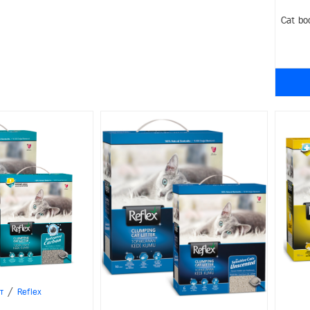
Cat bo
/
т
Reflex