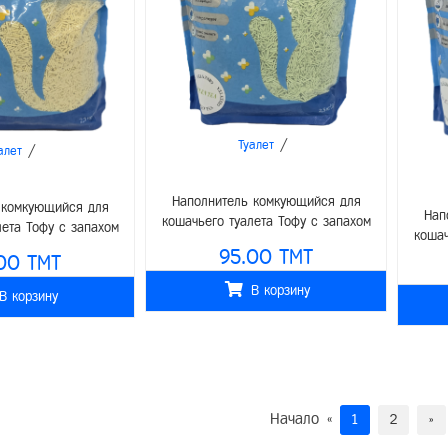
/
Туалет
/
алет
Наполнитель комкующийся для
 комкующийся для
Нап
кошачьего туалета Тофу с запахом
лета Тофу с запахом
кошач
зелёного чая 6л (2,5кг)
 6л (2,5кг)
95.00 TMT
00 TMT
В корзину
В корзину
Начало
«
1
2
»