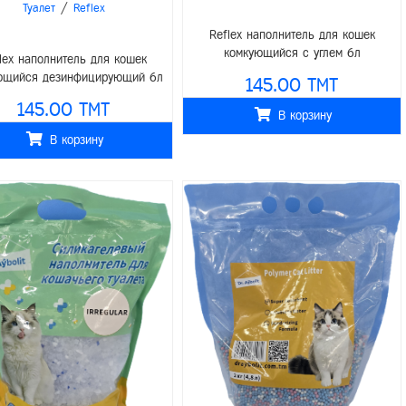
/
Туалет
Reflex
Reflex наполнитель для кошек
комкующийся с углем 6л
lex наполнитель для кошек
ющийся дезинфицирующий 6л
145.00 TMT
145.00 TMT
В корзину
В корзину