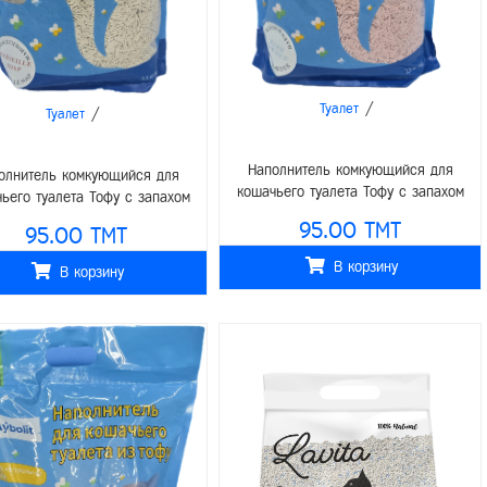
/
Туалет
/
Туалет
Наполнитель комкующийся для
олнитель комкующийся для
кошачьего туалета Тофу с запахом
ьего туалета Тофу с запахом
детской пудры 6л (2,5кг)
рсельского мыла 6л (2,5кг)
95.00 TMT
95.00 TMT
В корзину
В корзину