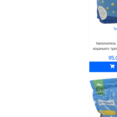
Питание
Kitekat
- Корма
Petguard
- Лакомства
Чистотел
Ту
Средства по уходу
Zampa
- Ветеринарные препараты
Purina
Наполнитель
Аксессуары
кошачьего туал
Cat Chow
95.
- Клетки
BonaCibo
- Поилки/кормушки
Winner
- Игрушки
Royalist
Для аквариума
Наша Марка
Питание
Proff Cat
Средства по уходу за аквариумом
Puffins
Аксессуары
Ночной Охотник