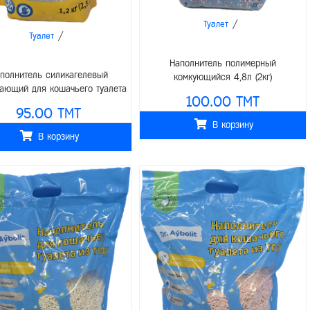
/
Туалет
/
Туалет
Наполнитель полимерный
полнитель силикагелевый
комкующийся 4,8л (2кг)
ающий для кошачьего туалета
100.00 TMT
Crystal, 2,5л (1,2 кг)
95.00 TMT
В корзину
В корзину