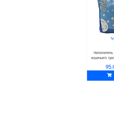
PisiPisi
Signor Gatto
Canvit
4 с хвостиком
Ту
Neoterica new veterinary
Safari
Наполнитель
Enjoy
кошачьего туа
лимона
Proff Dog
95.
Tailpetз
Akkum
Верные друзья
Zydus AHL
Montajat