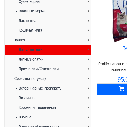
- Сухие корма
- Влажные корма
- Лакомства
- Кошачья мята
Туалет
Ту
- Наполнители
- Лотки/Лопатки
Prolife наполни
- Приучители/Очистители
кошачьег
Средства по уходу
95.
- Ветеринарные препараты
- Витамины
- Коррекция поведения
- Гигиена
- Расчески/Фурминаторы