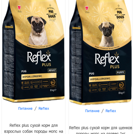
/
Питание
Reflex
/
Питание
Reflex
Reflex plus сухой корм для
Reflex plus сухой корм для щенков
взрослых собак породы мопс на
породы мопс на развес 1кг