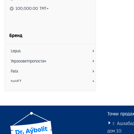
Для грызунов
100,000.00 TMT+
Витамины
Кормовые добавки
Бренд
Lepus
Укрзооветпропостач
Felix
baVET
Зоо Хелс
АкароKILL
Hoosing
Точки прода
Interchemie
г. Ашхабад
дом.10
Пижон