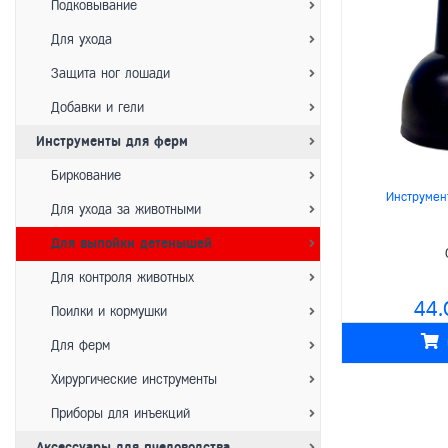
Подковывание
Для ухода
Защита ног лошади
Добавки и гели
Инструменты для ферм
Биркование
Инструмен
Для ухода за животными
Для выпойки детенышей
Для контроля животных
44.
Поилки и кормушки
Для ферм
Хирургические инструменты
Приборы для инъекций
Аксессуары для пчеловодства