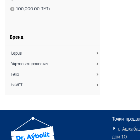
100,000.00 TMT+
Бренд
Lepus
Укрзооветпропостач
Felix
baVET
Зоо Хелс
АкароKILL
Hoosing
Точки прода
Interchemie
г. Ашхабад
дом.10
Пижон