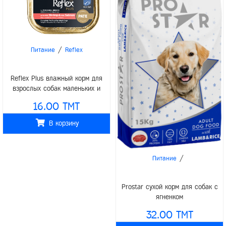
/
Питание
Reflex
Reflex Plus влажный корм для
взрослых собак маленьких и
средних пород креветки с лососем
16.00 TMT
паштет 85гр
В корзину
/
Питание
Prostar сухой корм для собак с
ягненком
32.00 TMT