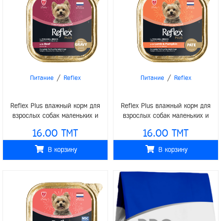
/
/
Питание
Reflex
Питание
Reflex
Reflex Plus влажный корм для
Reflex Plus влажный корм для
взрослых собак маленьких и
взрослых собак маленьких и
средних пород говядина в соусе
средних пород ягненок с тыквой
16.00 TMT
16.00 TMT
85гр
паштет 85гр
В корзину
В корзину