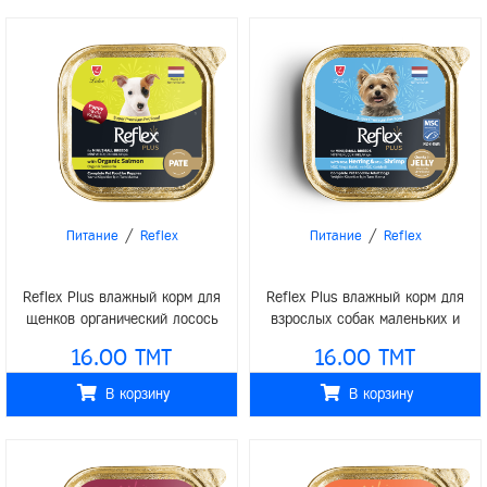
/
/
Питание
Reflex
Питание
Reflex
Reflex Plus влажный корм для
Reflex Plus влажный корм для
щенков органический лосось
взрослых собак маленьких и
паштет 85гр
средних пород сельдь с
16.00 TMT
16.00 TMT
креветками 85гр
В корзину
В корзину