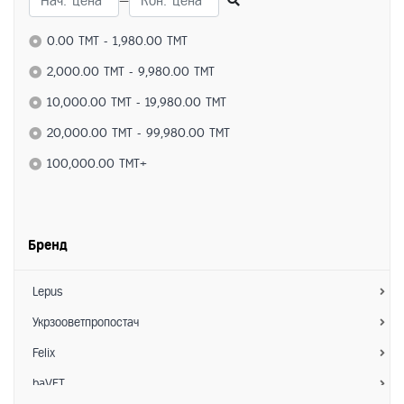
—
Для собак
Питание
0.00 TMT - 1,980.00 TMT
- Сухие корма
2,000.00 TMT - 9,980.00 TMT
- Влажные корма
10,000.00 TMT - 19,980.00 TMT
- Лакомства
20,000.00 TMT - 99,980.00 TMT
Средства по уходу
100,000.00 TMT+
- Ветеринарные препараты
- Витамины
Бренд
- Коррекция поведения
- Гигиена
Lepus
- Расчески/Фурминаторы
Укрзооветпропостач
- Ножницы для когтей
Felix
Аксессуары
baVET