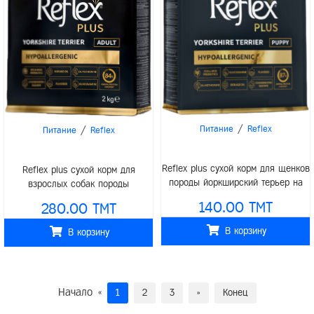
/
/
Питание
Reflex
Питание
Reflex
Reflex plus сухой корм для щенков
Reflex plus сухой корм для
породы йоркширский терьер на
взрослых собак породы
развес 1кг
йоркширский терьер 2кг
140.00 TMT
280.00 TMT
В корзину
В корзину
Начало
«
1
2
3
»
Конец