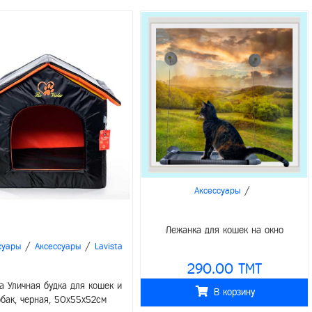
/
Аксессуары
Лежанка для кошек на окно
/
/
суары
Аксессуары
Lavista
290.00 TMT
ta Уличная будка для кошек и
В корзину
обак, черная, 50x55x52см