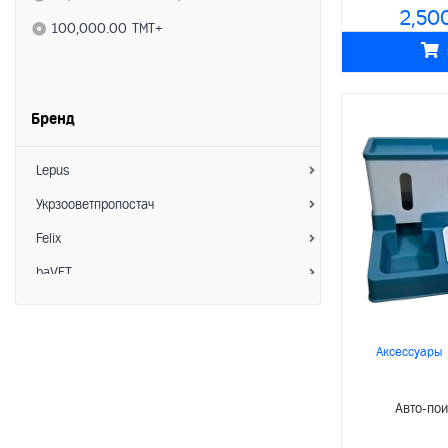
2,50
Средства по уходу
100,000.00 TMT+
- Ветеринарные препараты
- Витамины
Бренд
- Коррекция поведения
- Гигиена
Lepus
- Расчески/Фурминаторы
Укрзооветпропостач
- Ножницы для когтей
Felix
Аксессуары
baVET
- Миски
Зоо Хелс
- Ошейники/Намордники
АкароKILL
Аксессуары
- Шлейки/Поводки
Hoosing
- Игрушки
Авто-по
Interchemie
- Лежанки/Домики
Пижон