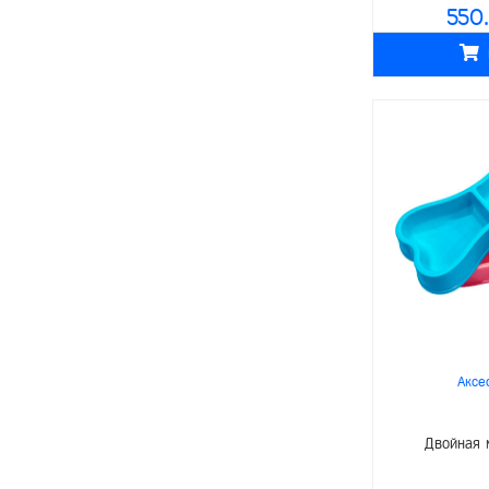
550
- Переноски
Мосагроген
Для птиц
АВЗ
Питание
O.L.KAR.
- Корма
Livisto
- Лакомства
Whiskas
Средства по уходу
Remedies
- Ветеринарные препараты
Littoral
- Витамины и минералы
Зоомир
Аксессуары
Proline
- Клетки/чехлы
Reflex
Аксе
- Поилки/кормушки
SPECTRUM
- Игрушки
Bonnie
Двойная 
Для грызунов
Lavista