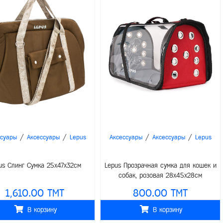
/
/
/
/
ссуары
Аксессуары
Lepus
Аксессуары
Аксессуары
Lepus
us Слинг Сумка 25x47x32см
Lepus Прозрачная сумка для кошек и
собак, розовая 28x45x28см
1,610.00 TMT
800.00 TMT
В корзину
В корзину