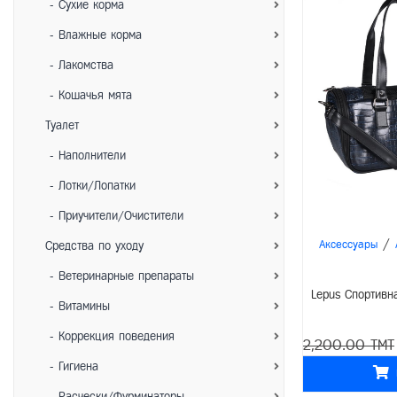
- Сухие корма
- Влажные корма
- Лакомства
- Кошачья мята
Туалет
- Наполнители
- Лотки/Лопатки
- Приучители/Очистители
/
Аксессуары
Средства по уходу
- Ветеринарные препараты
Lepus Спортивн
- Витамины
- Коррекция поведения
2,200.00 TMT
- Гигиена
- Расчески/Фурминаторы