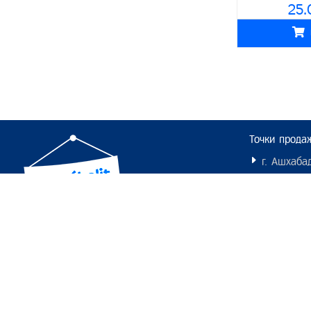
25.
Питание
Kitekat
- Корма
Petguard
- Лакомства
Чистотел
Средства по уходу
Zampa
- Ветеринарные препараты
Purina
Аксессуары
Cat Chow
Точки прода
- Клетки
BonaCibo
г. Ашхабад
- Поилки/кормушки
дом.10
Winner
г. Мары, З
- Игрушки
Royalist
Молланепес.
Обратная связь
Для аквариума
Наша Марка
+99312 260708
+99312 260709
Питание
Proff Cat
Средства по уходу за аквариумом
Puffins
Аксессуары
Ночной Охотник