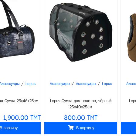
/
/
/
Аксессуары
Lepus
Аксессуары
Аксессуары
Lepus
Аксе
ая Сумка 23x46x23см
Lepus Сумка для полетов, чёрный
Lep
25x40x25см
1,900.00 TMT
800.00 TMT
В корзину
В корзину