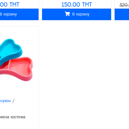
.00 TMT
150.00 TMT
320
В корзину
В корзину
/
ссуары
миска косточка