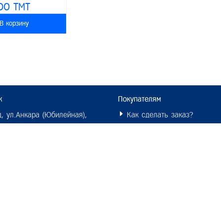
00 TMT
В корзину
ж
Покупателям
, ул.Анкара (Юбилейная),
Как сделать заказ?
Как узнать о скидках?
елёный базар, ул.