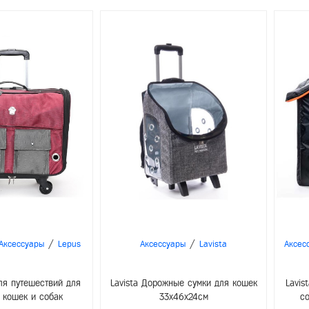
/
/
Аксессуары
Lepus
Аксессуары
Lavista
Аксес
ля путешествий для
Lavista Дорожные сумки для кошек
Lavis
 кошек и собак
33x46x24cм
с