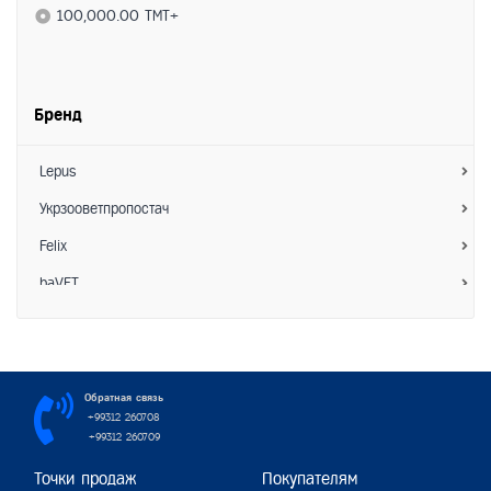
100,000.00 TMT+
Бренд
Lepus
Укрзооветпропостач
Felix
baVET
Зоо Хелс
АкароKILL
Hoosing
Обратная связь
+99312 260708
Interchemie
+99312 260709
Пижон
Точки продаж
Покупателям