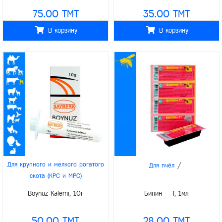
/
Для домашних животных
baVET
75.00 TMT
35.00 TMT
В корзину
В корзину
/
Для крупного и мелкого рогатого
Для пчёл
скота (КРС и МРС)
/
Boynuz Kalemi, 10г
Бипин — Т, 1мл
50.00 TMT
28.00 TMT