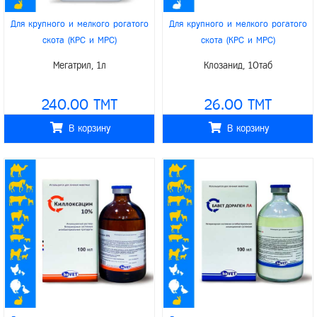
Для крупного и мелкого рогатого
Для крупного и мелкого рогатого
скота (КРС и МРС)
скота (КРС и МРС)
/
/
/
Для верблюдов
Для свиней
baVET
Мегатрил, 1л
Клозанид, 10таб
/
/
/
Для птиц
Для лошадей
baVET
240.00 TMT
26.00 TMT
В корзину
В корзину