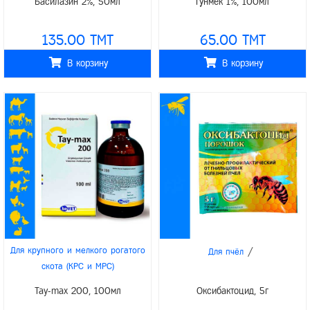
Басилазин 2%, 50мл
Гунмек 1%, 100мл
/
/
/
/
Для лошадей
Для лошадей
/
/
Для домашних животных
baVET
Для домашних животных
baVET
135.00 TMT
65.00 TMT
В корзину
В корзину
/
Для крупного и мелкого рогатого
Для пчёл
скота (КРС и МРС)
/
/
Для верблюдов
Для свиней
Tay-max 200, 100мл
Оксибактоцид, 5г
/
/
/
Для птиц
Для лошадей