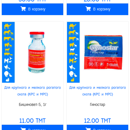
В корзину
В корзину
Для крупного и мелкого рогатого
Для крупного и мелкого рогатого
скота (КРС и МРС)
скота (КРС и МРС)
/
/
/
/
Для верблюдов
Для свиней
Для верблюдов
Для свиней
Бициновет-5, 1г
Гиностар
/
/
/
/
Для лошадей
Для лошадей
/
/
Для домашних животных
O.L.KAR.
Для домашних животных
O.L.KAR.
11.00 TMT
12.00 TMT