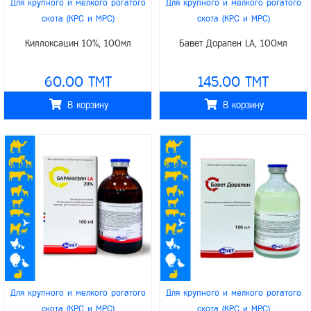
Для крупного и мелкого рогатого
Для крупного и мелкого рогатого
скота (КРС и МРС)
скота (КРС и МРС)
/
/
/
/
Для верблюдов
Для свиней
Для верблюдов
Для свиней
Киллоксацин 10%, 100мл
Бавет Дорапен LA, 100мл
/
/
/
/
Для лошадей
Для лошадей
/
/
Для домашних животных
baVET
Для домашних животных
baVET
60.00 TMT
145.00 TMT
В корзину
В корзину
Для крупного и мелкого рогатого
Для крупного и мелкого рогатого
скота (КРС и МРС)
скота (КРС и МРС)