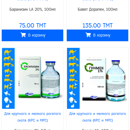
/
/
/
/
Для верблюдов
Для свиней
Для верблюдов
Для свиней
Баранизин LA 20%, 100мл
Бавет Дорапен, 100мл
/
/
/
/
Для лошадей
Для лошадей
/
/
Для домашних животных
baVET
Для домашних животных
baVET
75.00 TMT
135.00 TMT
В корзину
В корзину
Для крупного и мелкого рогатого
Для крупного и мелкого рогатого
скота (КРС и МРС)
скота (КРС и МРС)
/
/
/
/
Для верблюдов
Для свиней
Для верблюдов
Для свиней