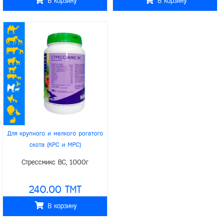
В корзину
В корзину
Для крупного и мелкого рогатого
скота (КРС и МРС)
/
/
Для верблюдов
Для свиней
Стрессмикс ВС, 1000г
/
/
/
Для птиц
Для грызунов
/
Для лошадей
Interchemie
240.00 TMT
В корзину