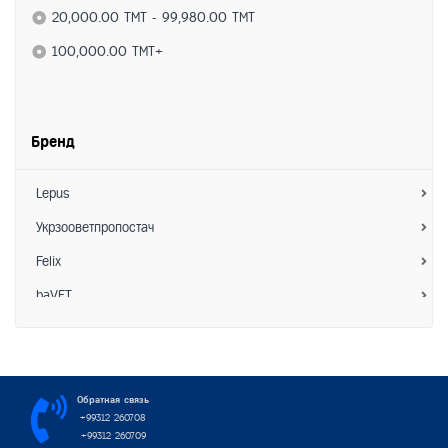
- Лакомства
20,000.00 TMT - 99,980.00 TMT
Средства по уходу
100,000.00 TMT+
- Ветеринарные препараты
- Витамины
Бренд
- Коррекция поведения
- Гигиена
Lepus
- Расчески/Фурминаторы
Укрзооветпропостач
- Ножницы для когтей
Felix
Аксессуары
baVET
- Миски
Зоо Хелс
- Ошейники/Намордники
АкароKILL
- Шлейки/Поводки
Hoosing
Обратная связь
+99312 260708
- Игрушки
Interchemie
+99312 260709