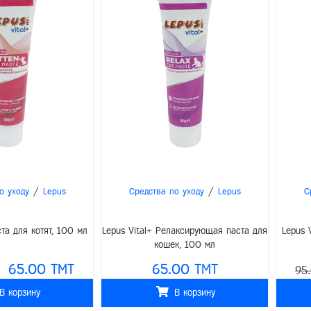
/
/
о уходу
Lepus
Средства по уходу
Lepus
С
ста для котят, 100 мл
Lepus Vital+ Релаксирующая паста для
Lepus 
кошек, 100 мл
65.00 TMT
65.00 TMT
95
В корзину
В корзину