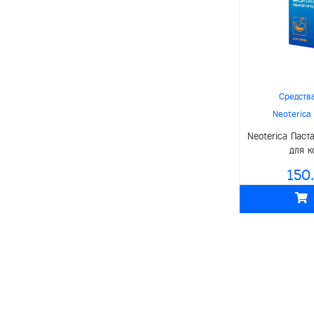
PisiPisi
Signor Gatto
Canvit
4 с хвостиком
Средств
Neoterica new veterinary
Neoterica
Safari
Neoterica Паст
для к
Enjoy
150
Proff Dog
Tailpetз
Akkum
Верные друзья
Zydus AHL
Montajat