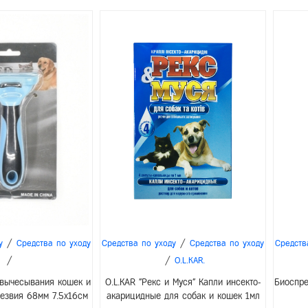
/
/
у
Средства по уходу
Средства по уходу
Средства по уходу
Средств
/
/
O.L.KAR.
 вычесывания кошек и
O.L.KAR "Рекс и Муся" Капли инсекто-
Биоспре
лезвия 68мм 7.5x16см
акарицидные для собак и кошек 1мл