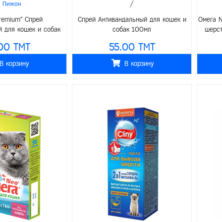
/
/
Пижон
remium" Спрей
Спрей Антивандальный для кошек и
Омега 
й для кошек и собак
собак 100мл
шерст
150мл
00 TMT
55.00 TMT
В корзину
В корзину