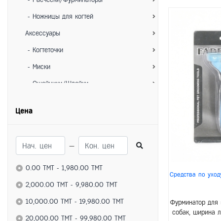
- Ножницы для когтей
Аксессуары
- Когтеточки
- Миски
- Ошейники/Шлейки
- Игрушки
Цена
- Лежанки/Домики
- Переноски
—
Для собак
Питание
0.00 TMT - 1,980.00 TMT
Средства по уход
- Сухие корма
2,000.00 TMT - 9,980.00 TMT
- Влажные корма
10,000.00 TMT - 19,980.00 TMT
Фурминатор для
собак, ширина 
- Лакомства
20,000.00 TMT - 99,980.00 TMT