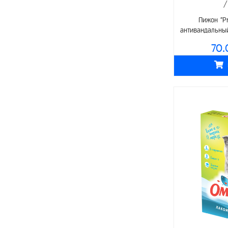
- Переноски
Мосагроген
Пижон "P
Для птиц
антивандальны
АВЗ
Питание
70.
O.L.KAR.
- Корма
Livisto
- Лакомства
Whiskas
Средства по уходу
Remedies
- Ветеринарные препараты
Littoral
- Витамины и минералы
Зоомир
Аксессуары
Proline
- Клетки/чехлы
Reflex
- Поилки/кормушки
SPECTRUM
- Игрушки
Bonnie
Для грызунов
Lavista