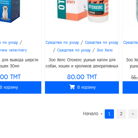
/
/
а по уходу
Средства по уходу
Средства по уходу
Средств
/
/
 new veterinary
Средства по уходу
Зоо Хелс
а для вывода шерсти
Зоо Хелс Отохелс ушные капли для
Зоо Х
ошек 30мл
собак, кошек и кроликов декоративных
ушны
пород, 15мл
.00 TMT
80.00 TMT
55
В корзину
В корзину
Начало
«
1
2
»