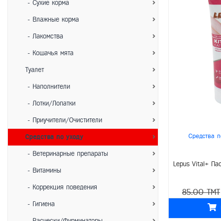
- Сухие корма
- Влажные корма
- Лакомства
- Кошачья мята
Туалет
- Наполнители
- Лотки/Лопатки
- Приучители/Очистители
Средства п
Средства по уходу
- Ветеринарные препараты
Lepus Vital+ Па
- Витамины
- Коррекция поведения
85.00 TMT
- Гигиена
- Расчески/Фурминаторы