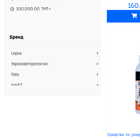
160
Средства по уходу
100,000.00 TMT+
- Ветеринарные препараты
- Витамины
Бренд
- Коррекция поведения
- Гигиена
Lepus
- Расчески/Фурминаторы
Укрзооветпропостач
- Ножницы для когтей
Felix
Аксессуары
baVET
- Миски
Зоо Хелс
- Ошейники/Намордники
АкароKILL
- Шлейки/Поводки
Hoosing
- Игрушки
Interchemie
Средства по уход
- Лежанки/Домики
Пижон