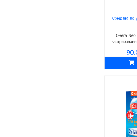
Питание
Kitekat
- Корма
Petguard
Средства по 
- Лакомства
Чистотел
Омега Neo
Средства по уходу
Zampa
кастрированн
- Ветеринарные препараты
Purina
90.
Аксессуары
Cat Chow
- Клетки
BonaCibo
- Поилки/кормушки
Winner
- Игрушки
Royalist
Для аквариума
Наша Марка
Питание
Proff Cat
Средства по уходу за аквариумом
Puffins
Аксессуары
Ночной Охотник