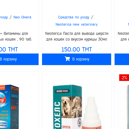
/
/
уходу
Neo Омега
Средства по уходу
Neoterica new veterinary
 + Витамины для
Neoterica Паста для вывода шерсти
Neote
ых кошек , 90 таб.
для кошек со вкусом курицы 30мл
для 
00 TMT
150.00 TMT
В корзину
В корзину
2%