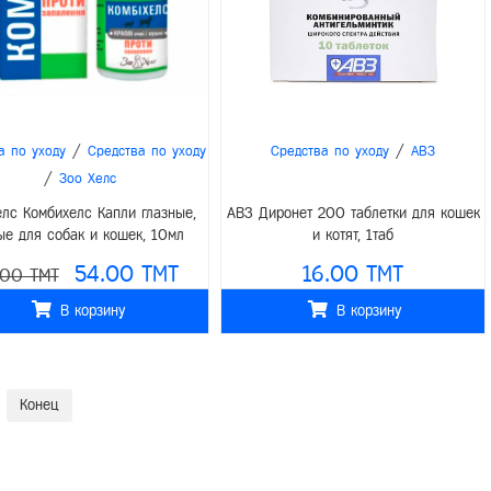
/
/
а по уходу
Средства по уходу
Средства по уходу
АВЗ
/
Зоо Хелс
елс Комбихелс Капли глазные,
АВЗ Диронет 200 таблетки для кошек
е для собак и кошек, 10мл
и котят, 1таб
54.00 TMT
16.00 TMT
.00 TMT
В корзину
В корзину
Конец