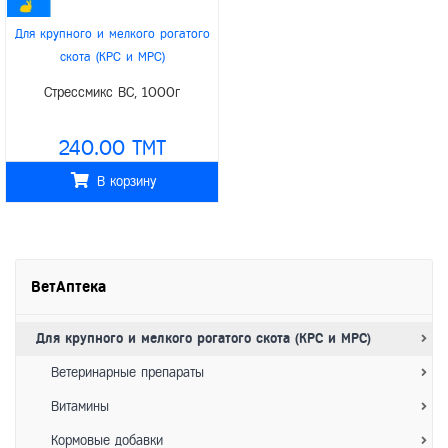
Для крупного и мелкого рогатого
скота (КРС и МРС)
/
/
Для верблюдов
Для свиней
Стрессмикс ВС, 1000г
/
/
/
Для птиц
Для грызунов
/
Для лошадей
Interchemie
240.00 TMT
В корзину
ВетАптека
Для крупного и мелкого рогатого скота (КРС и МРС)
Ветеринарные препараты
Витамины
Кормовые добавки