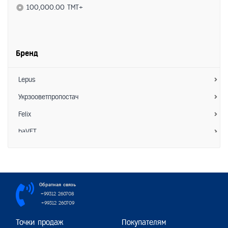
Витамины
100,000.00 TMT+
Кормовые добавки
Бренд
Lepus
Укрзооветпропостач
Felix
baVET
Зоо Хелс
АкароKILL
Hoosing
Обратная связь
+99312 260708
Interchemie
+99312 260709
Пижон
Точки продаж
Покупателям