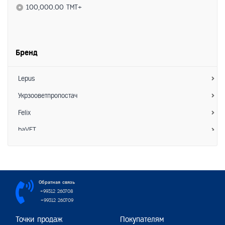
Средства по уходу
100,000.00 TMT+
- Ветеринарные препараты
- Витамины
Бренд
- Коррекция поведения
- Гигиена
Lepus
- Расчески/Фурминаторы
Укрзооветпропостач
- Ножницы для когтей
Felix
Аксессуары
baVET
- Миски
Зоо Хелс
- Ошейники/Намордники
АкароKILL
- Шлейки/Поводки
Hoosing
Обратная связь
+99312 260708
- Игрушки
Interchemie
+99312 260709
- Лежанки/Домики
Пижон
Точки продаж
Покупателям